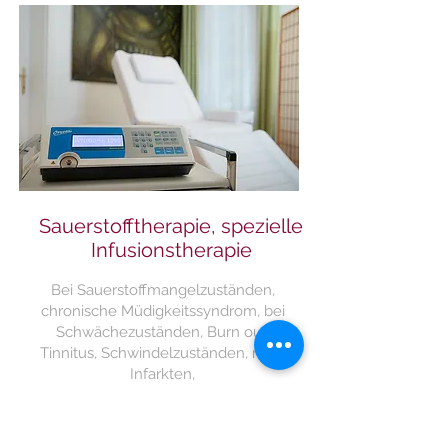
Sauerstofftherapie, spezielle
Infusionstherapie
Bei Sauerstoffmangelzuständen,
chronische Müdigkeitssyndrom, bei
Schwächezuständen, Burn out,
Tinnitus, Schwindelzuständen, nach
Infarkten,
Makuladegeneration